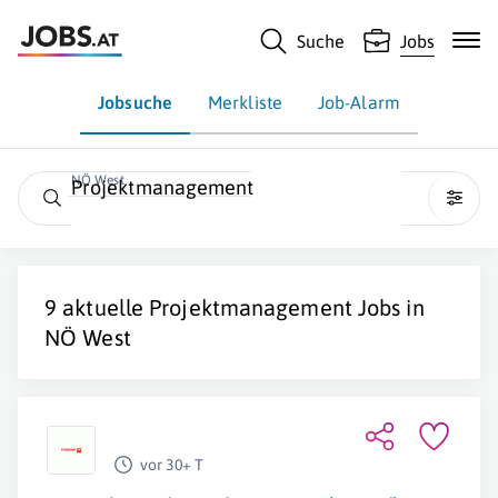
Suche
Jobs
Jobsuche
Merkliste
Job-Alarm
NÖ West
Projektmanagement
9 aktuelle
Projektmanagement
Jobs in
NÖ West
vor 30+ T