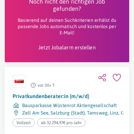
Noch nicht den richtigen Job
gefunden?
Basierend auf deinen Suchkriterien erhälst du
passende Jobs automatisch und kostenlos per
E-Mail!
Jetzt Jobalarm erstellen
vor 30+ T
Privatkundenberater:in (m/w/d)
Bausparkasse Wüstenrot Aktiengesellschaft
Zell Am See
,
Salzburg (Stadt)
,
Tamsweg
,
Linz
,
Gmun
Vollzeit
ab 32.294,97€ pro Jahr