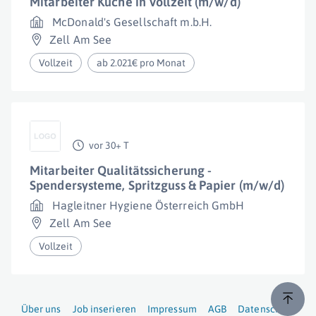
Mitarbeiter Küche in Vollzeit (m/w/d)
McDonald's Gesellschaft m.b.H.
Zell Am See
Vollzeit
ab 2.021€ pro Monat
vor 30+ T
Mitarbeiter Qualitätssicherung -
Spendersysteme, Spritzguss & Papier (m/w/d)
Hagleitner Hygiene Österreich GmbH
Zell Am See
Vollzeit
Über uns
Job inserieren
Impressum
AGB
Datenschutz