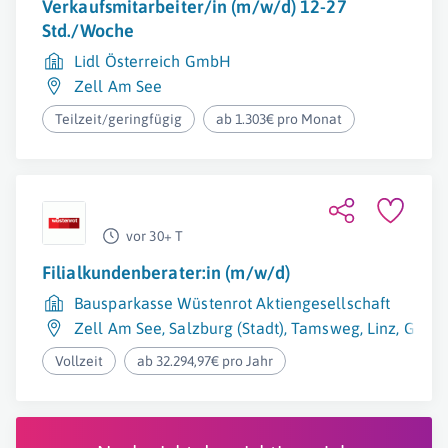
Verkaufsmitarbeiter/in (m/w/d) 12-27
Std./Woche
Lidl Österreich GmbH
Zell Am See
Teilzeit/geringfügig
ab 1.303€ pro Monat
vor 30+ T
Filialkundenberater:in (m/w/d)
Bausparkasse Wüstenrot Aktiengesellschaft
Zell Am See
,
Salzburg (Stadt)
,
Tamsweg
,
Linz
,
Gmun
Vollzeit
ab 32.294,97€ pro Jahr