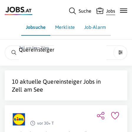
Suche
Jobs
Jobsuche
Merkliste
Job-Alarm
Zell am See • 25km
Quereinsteiger
10 aktuelle
Quereinsteiger
Jobs in
Zell am See
vor 30+ T