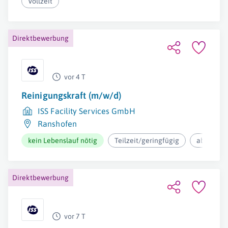
Vollzeit
Direktbewerbung
vor 4 T
Reinigungskraft (m/w/d)
ISS Facility Services GmbH
Ranshofen
kein Lebenslauf nötig
Teilzeit/geringfügig
ab 12,37€
Direktbewerbung
vor 7 T