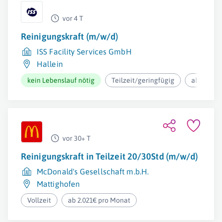
vor 4 T
Reinigungskraft (m/w/d)
ISS Facility Services GmbH
Hallein
kein Lebenslauf nötig
Teilzeit/geringfügig
ab 12,37€
vor 30+ T
Reinigungskraft in Teilzeit 20/30Std (m/w/d)
McDonald's Gesellschaft m.b.H.
Mattighofen
Vollzeit
ab 2.021€ pro Monat