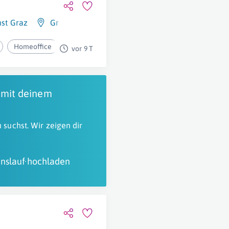
nst Graz
Graz
Homeoffice
vor 9 T
 mit deinem
 suchst. Wir zeigen dir
nslauf hochladen