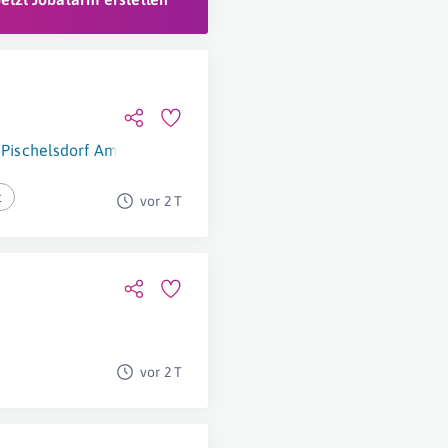
Pischelsdorf Am Kulm
t
vor 2 T
vor 2 T