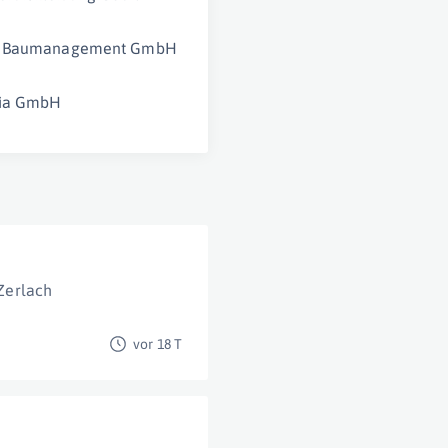
R Baumanagement GmbH
ria GmbH
Zerlach
vor 18 T