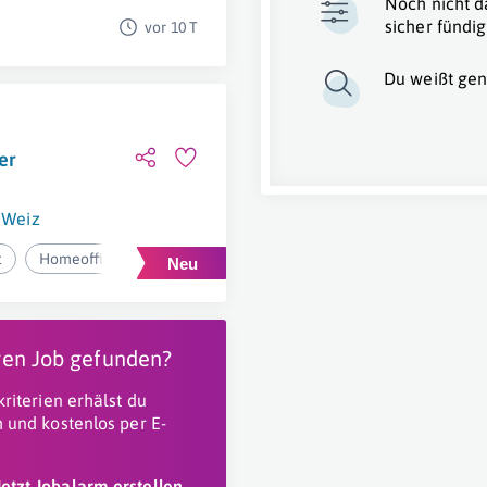
Noch nicht d
sicher fündig
vor 10 T
Du weißt gen
er
Weiz
t
Homeoffice
igen Job gefunden?
riterien erhälst du
 und kostenlos per E-
Jetzt Jobalarm erstellen