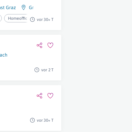
nst Graz
Graz
Homeoffice
vor 30+ T
ach
vor 2 T
vor 30+ T