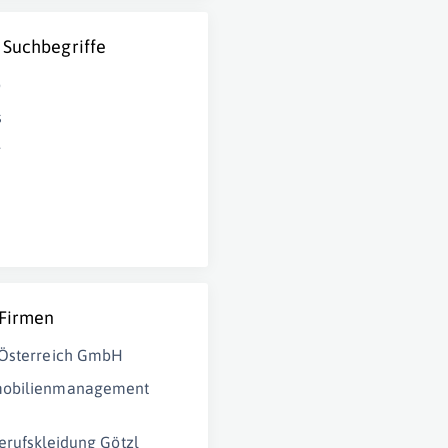
 Suchbegriffe
o
s
g
 Firmen
 Österreich GmbH
obilienmanagement
erufskleidung Götzl