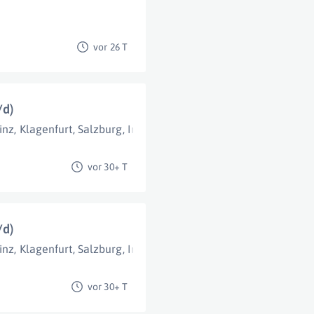
vor 26 T
/d)
inz
,
Klagenfurt
,
Salzburg
,
Innsbruck
,
Bregenz
,
St. Pölten
,
Wien
,
vor 30+ T
/d)
inz
,
Klagenfurt
,
Salzburg
,
Innsbruck
,
Bregenz
,
St. Pölten
,
Wien
,
vor 30+ T