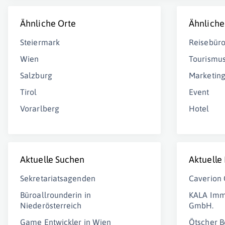
Ähnliche Orte
Ähnliche
Steiermark
Reisebür
Wien
Tourismu
Salzburg
Marketin
Tirol
Event
Vorarlberg
Hotel
Aktuelle Suchen
Aktuelle
Sekretariatsagenden
Caverion
Büroallrounderin in
KALA Imm
Niederösterreich
GmbH.
Game Entwickler in Wien
Ötscher B