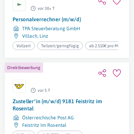
vor 30+ T
Personalverrechner (m/w/d)
TPA Steuerberatung GmbH
Villach
,
Linz
Vollzeit
Teilzeit/geringfügig
ab 2.510€ pro Monat
Direktbewerbung
vor 5 T
Zusteller*in (m/w/d) 9181 Feistritz im
Rosental
Österreichische Post AG
Feistritz Im Rosental