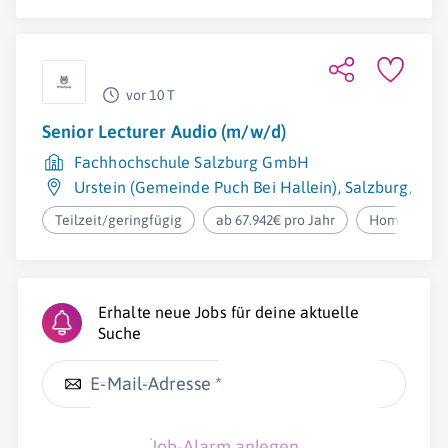
vor 10 T
Senior Lecturer Audio (m/w/d)
Fachhochschule Salzburg GmbH
Urstein (Gemeinde Puch Bei Hallein)
,
Salzburg
,
Sal
Teilzeit/geringfügig
ab 67.942€ pro Jahr
Homeoffice
Erhalte neue Jobs für deine aktuelle
Suche
E-Mail-Adresse *
Job-Alarm anlegen