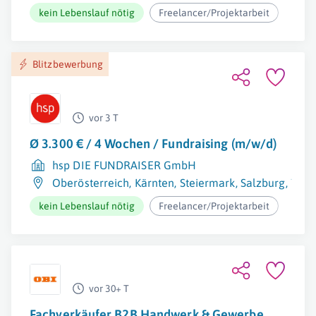
kein Lebenslauf nötig
Freelancer/Projektarbeit
ab 2
Blitzbewerbung
vor 3 T
Ø 3.300 € / 4 Wochen / Fundraising (m/w/d)
hsp DIE FUNDRAISER GmbH
Oberösterreich
,
Kärnten
,
Steiermark
,
Salzburg
,
Tirol
kein Lebenslauf nötig
Freelancer/Projektarbeit
ab 2
vor 30+ T
Fachverkäufer B2B Handwerk & Gewerbe