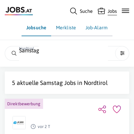
Suche
Jobs
Jobsuche
Merkliste
Job-Alarm
Nordtirol
Samstag
5 aktuelle
Samstag
Jobs in
Nordtirol
Direktbewerbung
vor 2 T