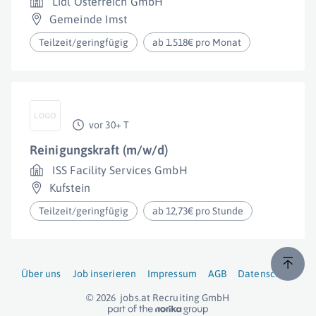
Lidl Österreich GmbH
Gemeinde Imst
Teilzeit/geringfügig
ab 1.518€ pro Monat
vor 30+ T
Reinigungskraft (m/w/d)
ISS Facility Services GmbH
Kufstein
Teilzeit/geringfügig
ab 12,73€ pro Stunde
Über uns
Job inserieren
Impressum
AGB
Datenschutz
© 2026
jobs.at
Recruiting GmbH