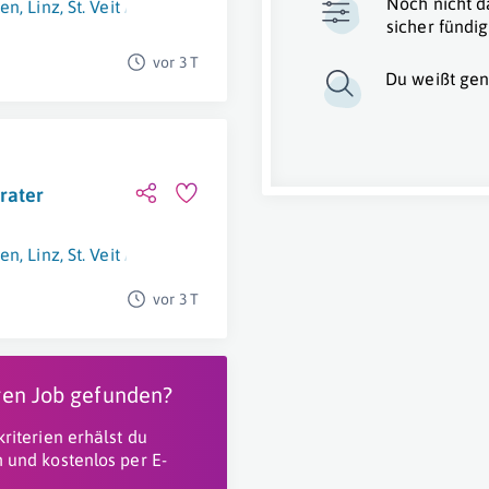
Noch nicht d
en
,
Linz
,
St. Veit An Der Glan
,
Graz
sicher fündig
vor 3 T
Du weißt gen
rater
en
,
Linz
,
St. Veit An Der Glan
,
Graz
vor 3 T
igen Job gefunden?
riterien erhälst du
 und kostenlos per E-