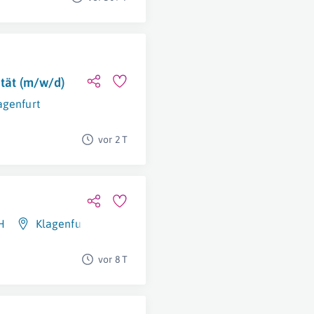
ität (m/w/d)
agenfurt
vor 2 T
H
Klagenfurt Am Wörthersee
vor 8 T