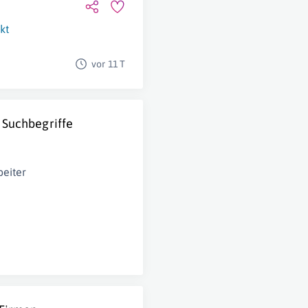
kt
vor 11 T
 Suchbegriffe
eiter