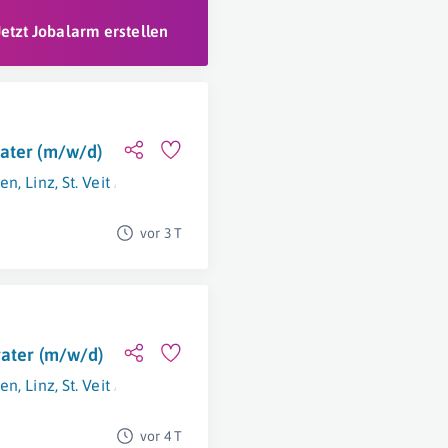
Jetzt Jobalarm erstellen
rater (m/w/d)
en
,
Linz
,
St. Veit An Der Glan
,
Graz
vor 3 T
rater (m/w/d)
en
,
Linz
,
St. Veit An Der Glan
,
Graz
vor 4 T