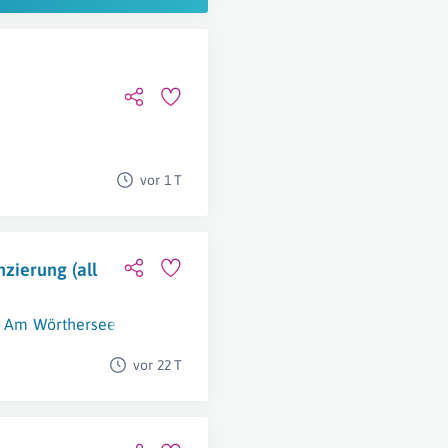
vor 1 T
zierung (all
t Am Wörthersee
vor 22 T