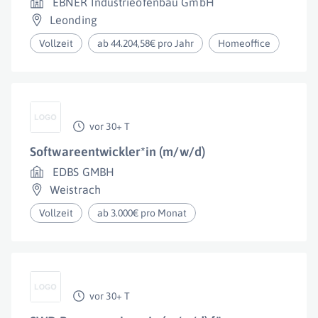
EBNER Industrieofenbau GmbH
Leonding
Vollzeit
ab 44.204,58€ pro Jahr
Homeoffice
vor 30+ T
Softwareentwickler*in (m/w/d)
EDBS GMBH
Weistrach
Vollzeit
ab 3.000€ pro Monat
vor 30+ T