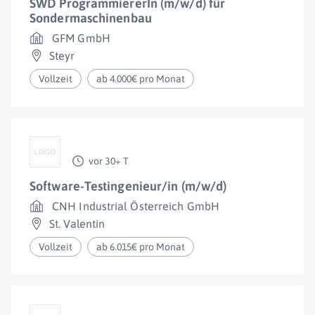
SWD ProgrammiererIn (m/w/d) für
Sondermaschinenbau
GFM GmbH
Steyr
Vollzeit
ab 4.000€ pro Monat
vor 30+ T
Software-Testingenieur/in (m/w/d)
CNH Industrial Österreich GmbH
St. Valentin
Vollzeit
ab 6.015€ pro Monat