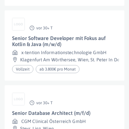
vor 30+ T
Senior Software Developer mit Fokus auf
Kotlin & Java (m/w/d)
x-tention Informationstechnologie GmbH
Klagenfurt Am Wörthersee
,
Wien
,
St. Peter In Der Au
Vollzeit
ab 3.800€ pro Monat
vor 30+ T
Senior Database Architect (m/f/d)
CGM Clinical Österreich GmbH
Steyr
,
Linz
,
Wien