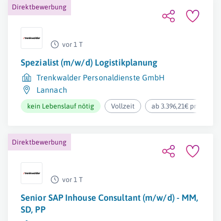
Direktbewerbung
vor 1 T
Spezialist (m/w/d) Logistikplanung
Trenkwalder Personaldienste GmbH
Lannach
kein Lebenslauf nötig
Vollzeit
ab 3.396,21€ pro Mona
Direktbewerbung
vor 1 T
Senior SAP Inhouse Consultant (m/w/d) - MM,
SD, PP