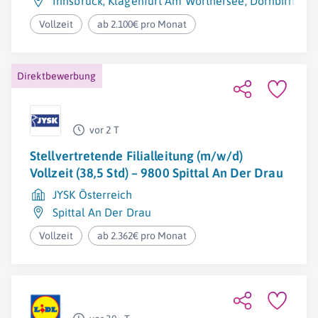
Innsbruck
,
Klagenfurt Am Wörthersee
,
Dornbirn
,
Wi
Vollzeit
ab 2.100€ pro Monat
Direktbewerbung
vor 2 T
Stellvertretende Filialleitung (m/w/d)
Vollzeit (38,5 Std) – 9800 Spittal An Der Drau
JYSK Österreich
Spittal An Der Drau
Vollzeit
ab 2.362€ pro Monat