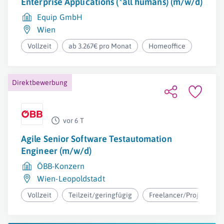
Enterprise Applications (*all humans) (m/w/d)
Equip GmbH
Wien
Vollzeit
ab 3.267€ pro Monat
Homeoffice
Direktbewerbung
vor 6 T
Agile Senior Software Testautomation
Engineer (m/w/d)
ÖBB-Konzern
Wien-Leopoldstadt
Vollzeit
Teilzeit/geringfügig
Freelancer/Projektarbe