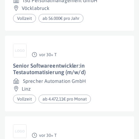
ISG Personalmanagement GmbH
Vöcklabruck
Vollzeit
ab 56.000€ pro Jahr
vor 30+ T
Senior Softwareentwickler:in
Testautomatisierung (m/w/d)
Sprecher Automation GmbH
Linz
Vollzeit
ab 4.472,11€ pro Monat
vor 30+ T