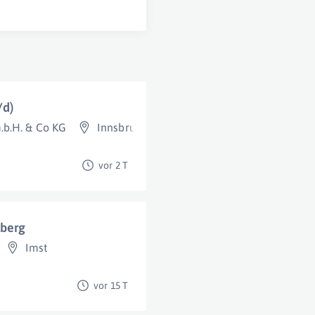
/d)
b.H. & Co KG
Innsbruck
,
Bregenz
,
Landeck (Bezirk)
,
Linz
,
vor 2 T
lberg
Imst
vor 15 T