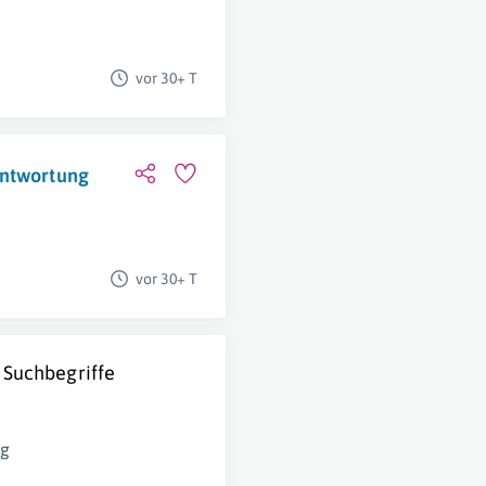
vor 30+ T
antwortung
vor 30+ T
 Suchbegriffe
ng