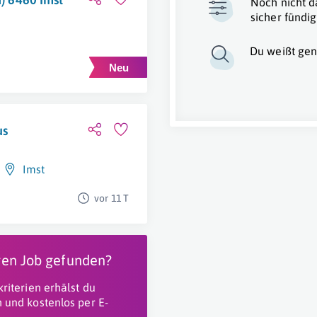
Noch nicht d
sicher fündig
Du weißt gen
us
Imst
vor 11 T
igen Job gefunden?
riterien erhälst du
 und kostenlos per E-