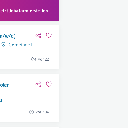
Jetzt Jobalarm erstellen
(m/w/d)
Gemeinde Imst
vor 22 T
oler
t
vor 30+ T