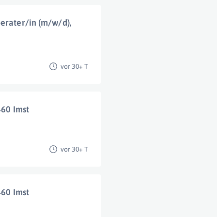
erater/in (m/w/d),
vor 30+ T
460 Imst
vor 30+ T
460 Imst