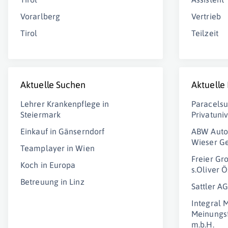
Vorarlberg
Vertrieb
Tirol
Teilzeit
Aktuelle Suchen
Aktuelle
Lehrer Krankenpflege in
Paracelsu
Steiermark
Privatuni
Einkauf in Gänserndorf
ABW Auto
Wieser Ge
Teamplayer in Wien
Freier Gr
Koch in Europa
s.Oliver Ö
Betreuung in Linz
Sattler AG
Integral 
Meinungsf
m.b.H.