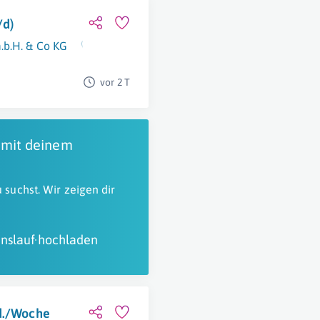
/d)
b.H. & Co KG
Innsbruck
,
Bregenz
,
Landeck (Bezirk)
,
Linz
,
vor 2 T
 mit deinem
 suchst. Wir zeigen dir
nslauf hochladen
td./Woche