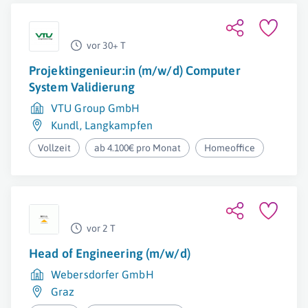
vor 30+ T
Projektingenieur:in (m/w/d) Computer
System Validierung
VTU Group GmbH
Kundl
,
Langkampfen
Vollzeit
ab 4.100€ pro Monat
Homeoffice
vor 2 T
Head of Engineering (m/w/d)
Webersdorfer GmbH
Graz