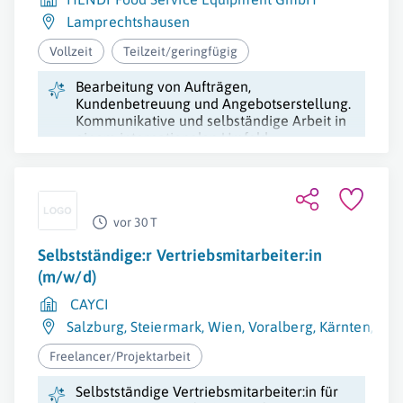
Lamprechtshausen
Vollzeit
Teilzeit/geringfügig
Bearbeitung von Aufträgen,
Kundenbetreuung und Angebotserstellung.
Kommunikative und selbständige Arbeit in
einem internationalen Umfeld.
vor 30 T
Selbstständige:r Vertriebsmitarbeiter:in
(m/w/d)
CAYCI
Salzburg
,
Steiermark
,
Wien
,
Voralberg
,
Kärnten
,
Nie
Freelancer/Projektarbeit
Selbstständige Vertriebsmitarbeiter:in für