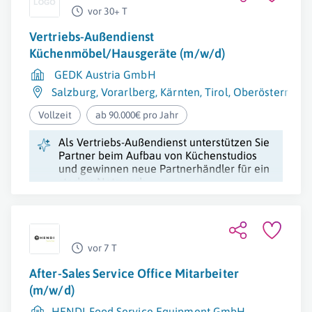
vor 30+ T
Vertriebs-Außendienst
Küchenmöbel/Hausgeräte (m/w/d)
GEDK Austria GmbH
Salzburg
,
Vorarlberg
,
Kärnten
,
Tirol
,
Oberösterreich
Vollzeit
ab 90.000€ pro Jahr
Als Vertriebs-Außendienst unterstützen Sie
Partner beim Aufbau von Küchenstudios
und gewinnen neue Partnerhändler für ein
starkes Netzwerk.
vor 7 T
After-Sales Service Office Mitarbeiter
(m/w/d)
HENDI Food Service Equipment GmbH