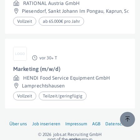
RATIONAL Austria GmbH
Piesendorf
,
Sankt Johann Im Pongau
,
Kaprun
,
Schwa
Vollzeit
ab 65.000€ pro Jahr
vor 30+ T
Marketing (m/w/d)
HENDI Food Service Equipment GmbH
Lamprechtshausen
Vollzeit
Teilzeit/geringfügig
Über uns
Job inserieren
Impressum
AGB
Datenschutz
© 2026
jobs.at
Recruiting GmbH