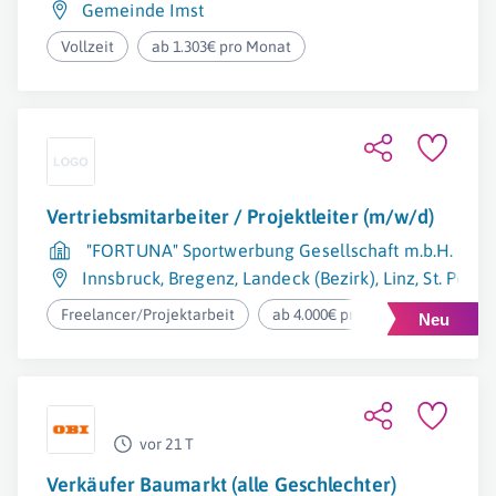
Gemeinde Imst
Vollzeit
ab 1.303€ pro Monat
Vertriebsmitarbeiter / Projektleiter (m/w/d)
"FORTUNA" Sportwerbung Gesellschaft m.b.H. & Co
Innsbruck
,
Bregenz
,
Landeck (Bezirk)
,
Linz
,
St. Pölte
Freelancer/Projektarbeit
ab 4.000€ pro Monat
vor 21 T
Verkäufer Baumarkt (alle Geschlechter)