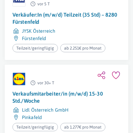
vor 5 T
Verkäufer:In (m/w/d) Teilzeit (35 Std) – 8280
Fürstenfeld
JYSK Österreich
Fürstenfeld
Teilzeit/geringfügig
ab 2.251€ pro Monat
vor 30+ T
Verkaufsmitarbeiter/in (m/w/d) 15-30
Std./Woche
Lidl Österreich GmbH
Pinkafeld
Teilzeit/geringfügig
ab 1.277€ pro Monat