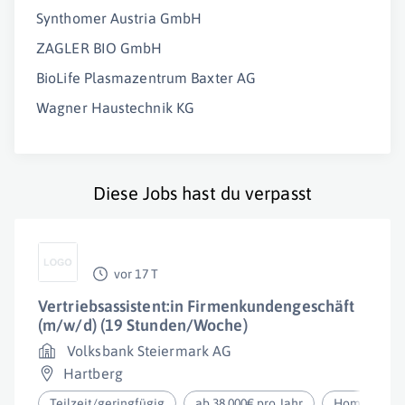
Synthomer Austria GmbH
ZAGLER BIO GmbH
BioLife Plasmazentrum Baxter AG
Wagner Haustechnik KG
Diese Jobs hast du verpasst
vor 17 T
Vertriebsassistent:in Firmenkundengeschäft
(m/w/d) (19 Stunden/Woche)
Volksbank Steiermark AG
Hartberg
Teilzeit/geringfügig
ab 38.000€ pro Jahr
Homeoffice