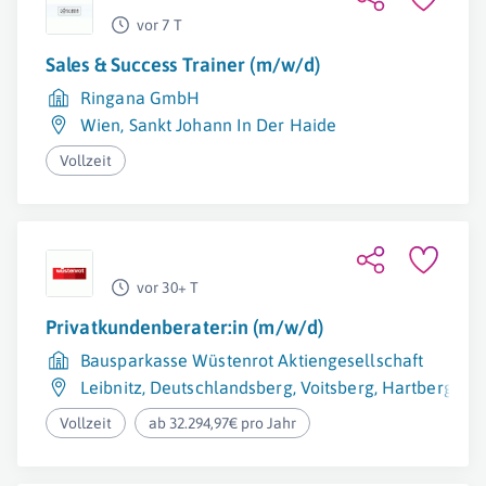
vor 7 T
Sales & Success Trainer (m/w/d)
Ringana GmbH
Wien
,
Sankt Johann In Der Haide
Vollzeit
vor 30+ T
Privatkundenberater:in (m/w/d)
Bausparkasse Wüstenrot Aktiengesellschaft
Leibnitz
,
Deutschlandsberg
,
Voitsberg
,
Hartberg
,
Fe
Vollzeit
ab 32.294,97€ pro Jahr