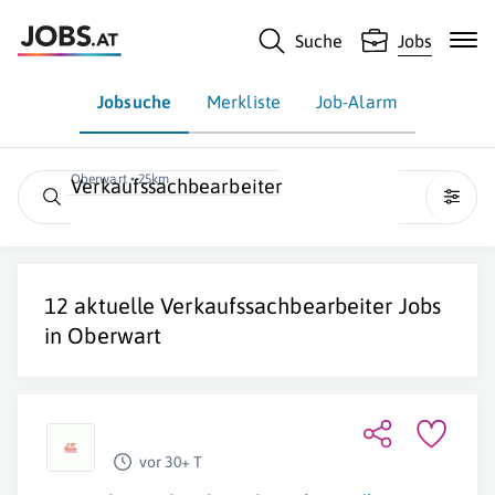
Suche
Jobs
Jobsuche
Merkliste
Job-Alarm
Oberwart • 25km
Verkaufssachbearbeiter
12 aktuelle
Verkaufssachbearbeiter
Jobs
in
Oberwart
vor 30+ T