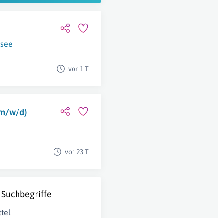
ksee
vor 1 T
(m/w/d)
vor 23 T
 Suchbegriffe
tel