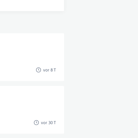
z
vor 8 T
vor 30 T