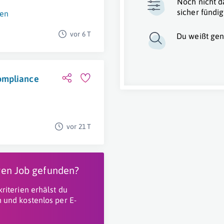
Noch nicht d
sicher fündig
hen
vor 6 T
Du weißt gen
ompliance
vor 21 T
igen Job gefunden?
riterien erhälst du
 und kostenlos per E-