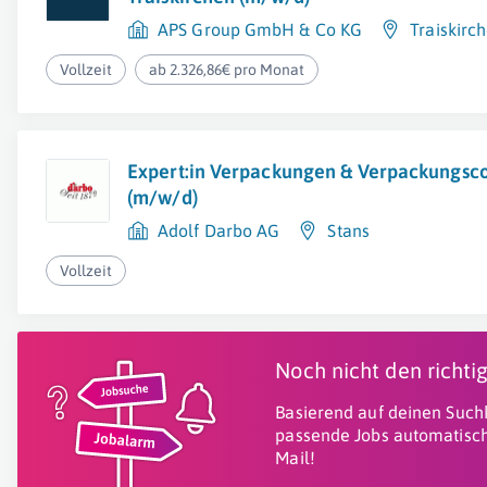
APS Group GmbH & Co KG
Traiskirc
Vollzeit
ab 2.326,86€ pro Monat
Expert:in Verpackungen & Verpackungsc
(m/w/d)
Adolf Darbo AG
Stans
Vollzeit
Noch nicht den richt
Basierend auf deinen Suchk
passende Jobs automatisch
Mail!