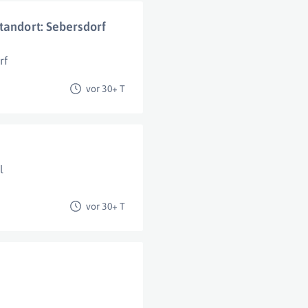
tandort: Sebersdorf
rf
vor 30+ T
l
vor 30+ T