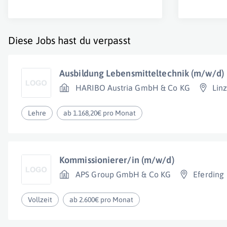
Diese Jobs hast du verpasst
Ausbildung Lebensmitteltechnik (m/w/d)
HARIBO Austria GmbH & Co KG
Lin
Lehre
ab 1.168,20€ pro Monat
Kommissionierer/in (m/w/d)
APS Group GmbH & Co KG
Eferding
Vollzeit
ab 2.600€ pro Monat