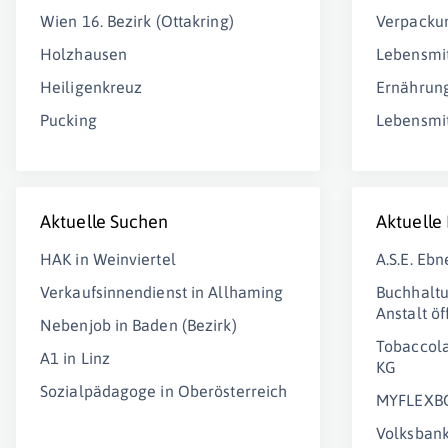
Wien 16. Bezirk (Ottakring)
Verpacku
Holzhausen
Lebensmit
Heiligenkreuz
Ernährung
Pucking
Lebensmit
Aktuelle Suchen
Aktuelle
HAK in Weinviertel
A.S.E. Eb
Verkaufsinnendienst in Allhaming
Buchhalt
Anstalt ö
Nebenjob in Baden (Bezirk)
Tobaccol
A1 in Linz
KG
Sozialpädagoge in Oberösterreich
MYFLEXBO
Volksbank