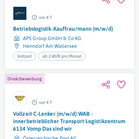
vor 4 T
Betriebslogistik-Kauffrau/mann (m/w/d)
APS Group GmbH & Co KG
Henndorf Am Wallersee
Vollzeit
ab 2.407€ pro Monat
Direktbewerbung
vor 4 T
Vollzeit C-Lenker (m/w/d) WAB -
innerbetrieblicher Transport Logistikzentrum
6134 Vomp Das sind wir
Österreichische Post AG