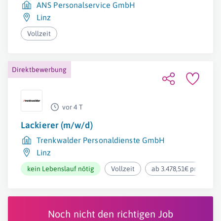
ANS Personalservice GmbH
Linz
Vollzeit
Direktbewerbung
vor 4 T
Lackierer (m/w/d)
Trenkwalder Personaldienste GmbH
Linz
kein Lebenslauf nötig
Vollzeit
ab 3.478,51€ pro Mona
Noch nicht den richtigen Job