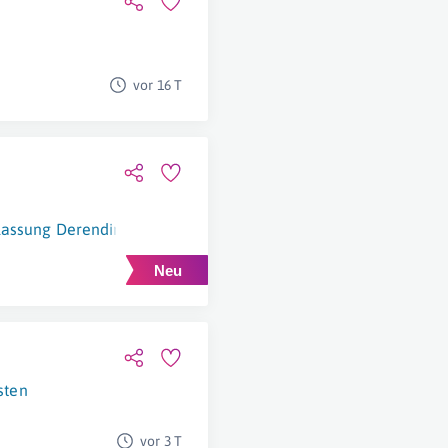
vor 16 T
rlassung Derendingen
Derendingen
sten
vor 3 T