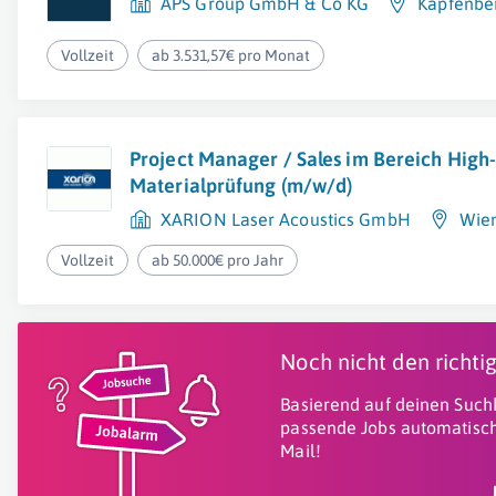
APS Group GmbH & Co KG
Kapfenbe
Vollzeit
ab 3.531,57€ pro Monat
Project Manager / Sales im Bereich High
Materialprüfung (m/w/d)
XARION Laser Acoustics GmbH
Wie
Vollzeit
ab 50.000€ pro Jahr
Noch nicht den richt
Basierend auf deinen Suchk
passende Jobs automatisch
Mail!