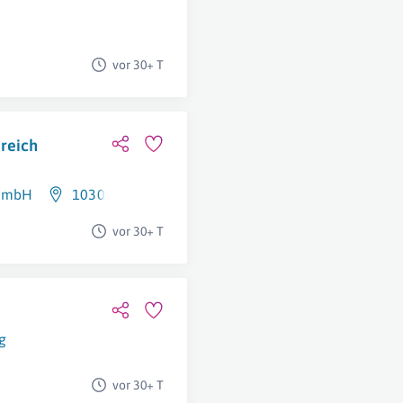
vor 30+ T
ereich
 GmbH
1030 Wien
vor 30+ T
g
vor 30+ T