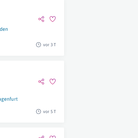
den
vor 3 T
agenfurt
vor 5 T