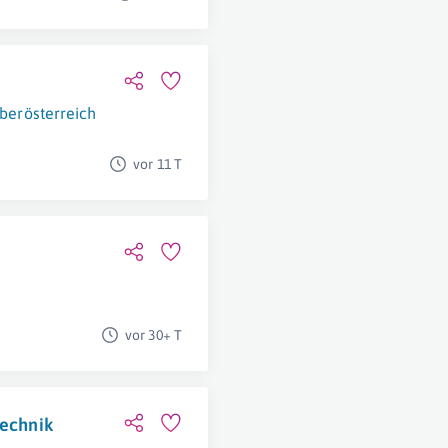
berösterreich
vor 11 T
vor 30+ T
Technik