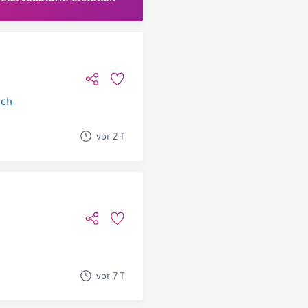
ich
vor 2 T
vor 7 T