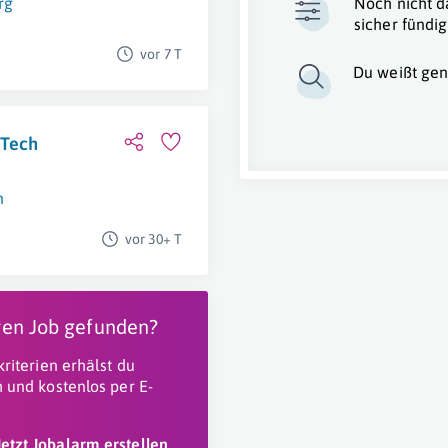
rg
Noch nicht d
sicher fündig
vor 7 T
Du weißt gen
-Tech
n
vor 30+ T
igen Job gefunden?
riterien erhälst du
 und kostenlos per E-
Jetzt Jobalarm erstellen