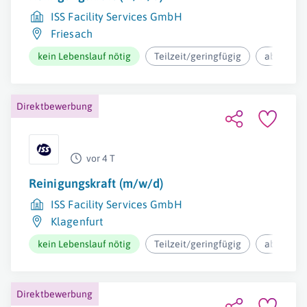
ISS Facility Services GmbH
Friesach
kein Lebenslauf nötig
Teilzeit/geringfügig
ab 12,37€
Direktbewerbung
vor 4 T
Reinigungskraft (m/w/d)
ISS Facility Services GmbH
Klagenfurt
kein Lebenslauf nötig
Teilzeit/geringfügig
ab 12,37€
Direktbewerbung