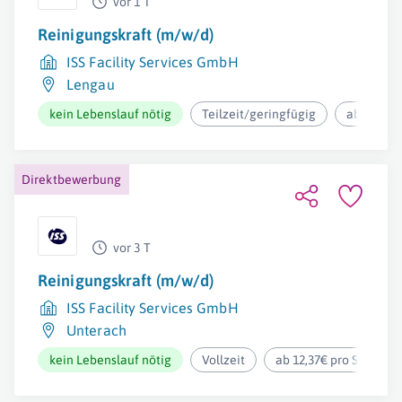
vor 1 T
Reinigungskraft (m/w/d)
ISS Facility Services GmbH
Lengau
kein Lebenslauf nötig
Teilzeit/geringfügig
ab 12,37€
Direktbewerbung
vor 3 T
Reinigungskraft (m/w/d)
ISS Facility Services GmbH
Unterach
kein Lebenslauf nötig
Vollzeit
ab 12,37€ pro Stunde