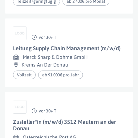
Teilzeit/geringfügig
ab 2.400€ pro Monat
vor 30+ T
Leitung Supply Chain Management (m/w/d)
Merck Sharp & Dohme GmbH
Krems An Der Donau
Vollzeit
ab 91.000€ pro Jahr
vor 30+ T
Zusteller*in (m/w/d) 3512 Mautern an der
Donau
Österreichische Post AG