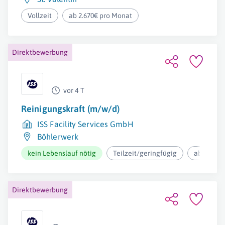
Vollzeit
ab 2.670€ pro Monat
Direktbewerbung
vor 4 T
Reinigungskraft (m/w/d)
ISS Facility Services GmbH
Böhlerwerk
kein Lebenslauf nötig
Teilzeit/geringfügig
ab 12,37€
Direktbewerbung