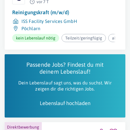
vor 7 T
Reinigungskraft (m/w/d)
ISS Facility Services GmbH
Pöchlarn
kein Lebenslauf nötig
Teilzeit/geringfügig
ab 12,37€
Passende Jobs? Findest du mit
deinem Lebenslauf!
Dein Lebenslauf sagt uns, was du suchst. Wir
zeigen dir die richtigen Jobs.
Lebenslauf hochladen
Direktbewerbung