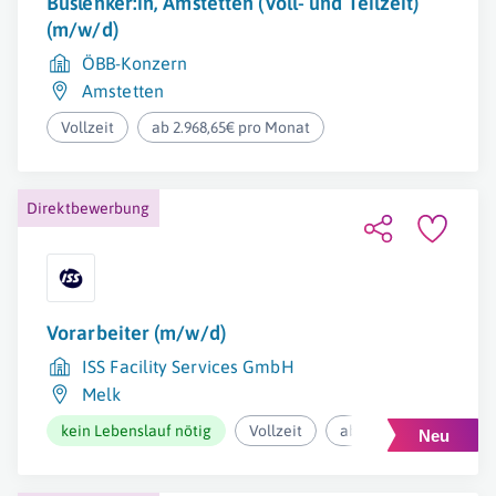
Buslenker:in, Amstetten (Voll- und Teilzeit)
(m/w/d)
ÖBB-Konzern
Amstetten
Vollzeit
ab 2.968,65€ pro Monat
Direktbewerbung
Vorarbeiter (m/w/d)
ISS Facility Services GmbH
Melk
kein Lebenslauf nötig
Vollzeit
ab 12,73€ pro Stunde