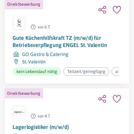
Direktbewerbung
vor 6 T
Gute Küchenhilfskraft TZ (m/w/d) für
Betriebsverpflegung ENGEL St. Valentin
GO Gastro & Catering
St. Valentin
kein Lebenslauf nötig
Teilzeit/geringfügig
ab 28.364
Direktbewerbung
vor 4 T
Lagerlogistiker (m/w/d)