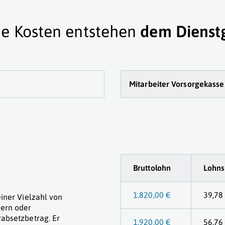
e Kosten entstehen
dem Dienst
Mitarbeiter Vorsorge
kasse
Bruttolohn
Lohns
1.820,00 €
39,78
iner Vielzahl von
ern oder
absetzbetrag. Er
1.920,00 €
56,76