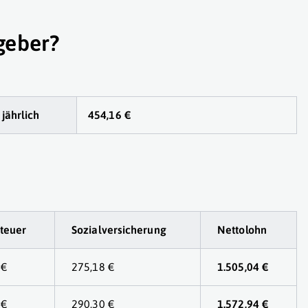
geber?
 jährlich
454,16 €
teuer
Sozialversicherung
Nettolohn
 €
275,18 €
1.505,04 €
 €
290,30 €
1.572,94 €