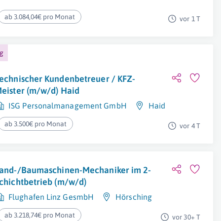
ab 3.084,04€ pro Monat
vor 1 T
ng
echnischer Kundenbetreuer / KFZ-
eister (m/w/d) Haid
ISG Personalmanagement GmbH
Haid
ab 3.500€ pro Monat
vor 4 T
and-/Baumaschinen-Mechaniker im 2-
chichtbetrieb (m/w/d)
Flughafen Linz GesmbH
Hörsching
ab 3.218,74€ pro Monat
vor 30+ T