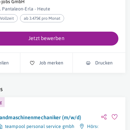
i-jobs GmbH
t. Pantaleon-Erla - Heute
Vollzeit
ab 3.475€ pro Monat
Jetzt bewerben
eilen
Job merken
Drucken
s
ng
andmaschinenmechaniker (m/w/d)
teampool personal service gmbh
Hörsching