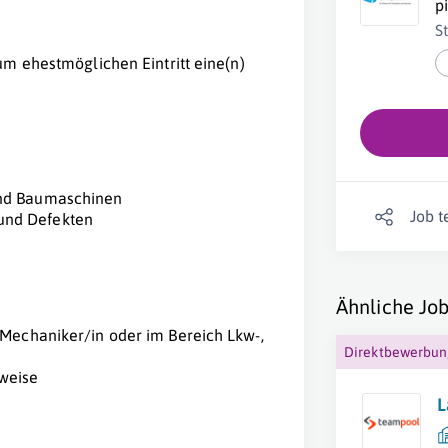
p
S
um ehestmöglichen Eintritt eine(n)
und Baumaschinen
Job t
und Defekten
Ähnliche Job
-Mechaniker/in oder im Bereich Lkw-,
Direktbewerbu
sweise
L