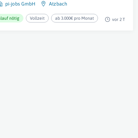
pi-jobs GmbH
Atzbach
lauf nötig
Vollzeit
ab 3.000€ pro Monat
vor 2 T