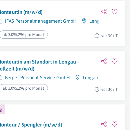
onteur:in (m/w/d)
IFAS Personalmanagement GmbH
Lengau
ab 3.095,29€ pro Monat
vor 30+ T
onteur:in am Standort in Lengau -
ollzeit (m/w/d)
Berger Personal Service GmbH
Lengau
ab 3.095,29€ pro Monat
vor 30+ T
ng
onteur / Spengler (m/w/d)