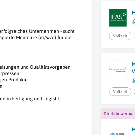
M
erfolgreiches Unternehmen - sucht
Vollzeit
gierte Monteure (m/w/d) für die
M
eisungen und Qualitätsvorgaben
V
erpressen
igen Produkte
en
Vollzeit
e in Fertigung und Logistik
Direktbewerbu
M