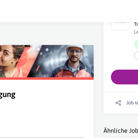
M
T
L
gung
Job t
Ähnliche Job