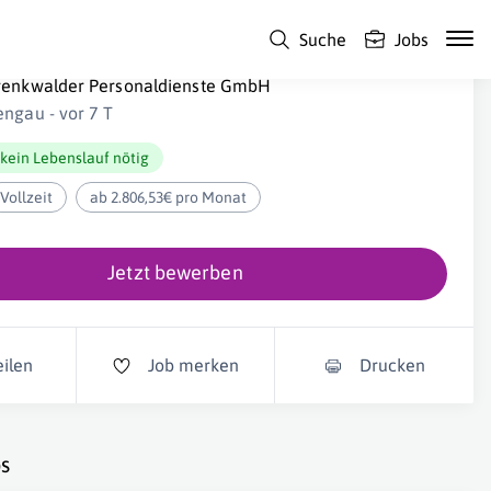
Suche
Jobs
onteur (m/w/d) Baugruppenfertigung
renkwalder Personaldienste GmbH
engau - vor 7 T
kein Lebenslauf nötig
Vollzeit
ab 2.806,53€ pro Monat
Jetzt bewerben
eilen
Job merken
Drucken
s