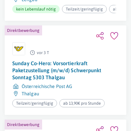
kein Lebenslauf nötig
Teilzeit/geringfügig
ab 12,37€
Direktbewerbung
vor 3 T
Sunday Co-Hero: Vorsortierkraft
Paketzustellung (m/w/d) Schwerpunkt
Sonntag 5303 Thalgau
Österreichische Post AG
Thalgau
Teilzeit/geringfügig
ab 13,90€ pro Stunde
Direktbewerbung