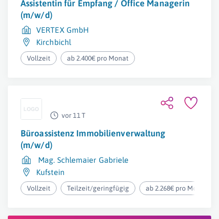
Assistentin für Empfang / Office Managerin
(m/w/d)
VERTEX GmbH
Kirchbichl
Vollzeit
ab 2.400€ pro Monat
vor 11 T
Büroassistenz Immobilienverwaltung
(m/w/d)
Mag. Schlemaier Gabriele
Kufstein
Vollzeit
Teilzeit/geringfügig
ab 2.268€ pro Monat