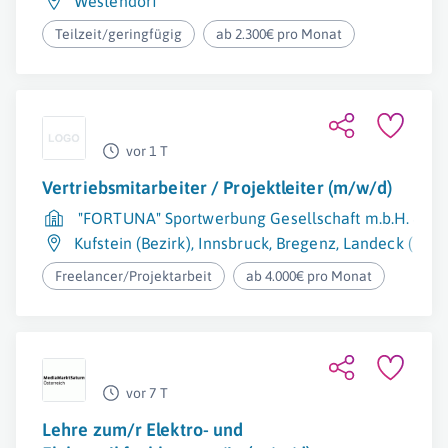
Westendorf
Teilzeit/geringfügig
ab 2.300€ pro Monat
vor 1 T
Vertriebsmitarbeiter / Projektleiter (m/w/d)
"FORTUNA" Sportwerbung Gesellschaft m.b.H. & Co
Kufstein (Bezirk)
,
Innsbruck
,
Bregenz
,
Landeck (Bezir
Freelancer/Projektarbeit
ab 4.000€ pro Monat
vor 7 T
Lehre zum/r Elektro- und