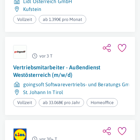
Lidl Österreich GmbH
Kufstein
Vollzeit
ab 1.390€ pro Monat
vor 3 T
Vertriebsmitarbeiter - Außendienst
Westösterreich (m/w/d)
goingsoft Softwarevertriebs- und Beratungs GmbH
St. Johann In Tirol
Vollzeit
ab 33.068€ pro Jahr
Homeoffice
vor 30+ T