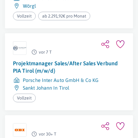
Wörgl
Vollzeit
ab 2.291,92€ pro Monat
vor 7 T
Projektmanager Sales/After Sales Verbund
PIA Tirol (m/w/d)
Porsche Inter Auto GmbH & Co KG
Sankt Johann In Tirol
Vollzeit
vor 30+ T