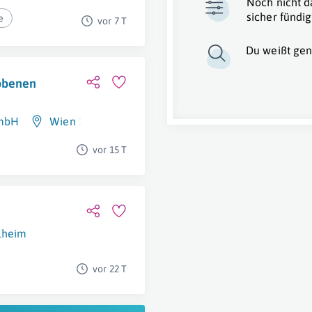
Noch nicht d
sicher fündig
e
vor 7 T
Du weißt gen
hobenen
GmbH
Wien 19. Bezirk (Döbling)
vor 15 T
lheim
vor 22 T