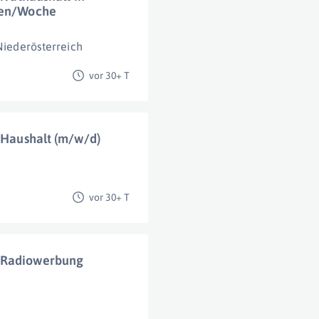
nden/Woche
Niederösterreich
vor 30+ T
n Haushalt (m/w/d)
vor 30+ T
– Radiowerbung