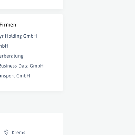
 Firmen
yr Holding GmbH
GmbH
erberatung
usiness Data GmbH
ransport GmbH
Krems