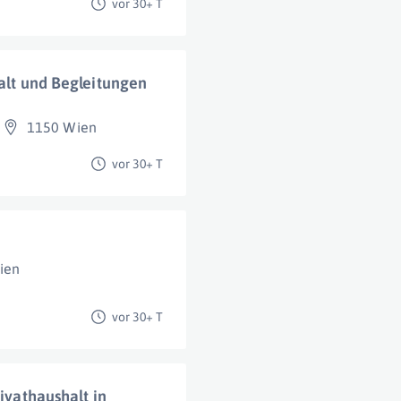
vor 30+ T
halt und Begleitungen
1150 Wien
vor 30+ T
ien
vor 30+ T
rivathaushalt in