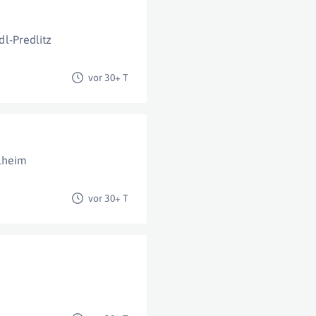
dl-Predlitz
vor 30+ T
lheim
vor 30+ T