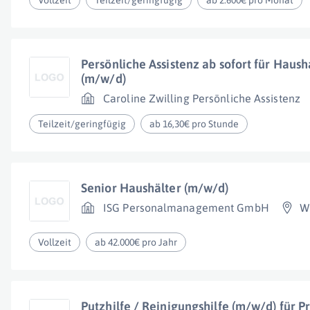
Vollzeit
Teilzeit/geringfügig
ab 2.600€ pro Monat
Persönliche Assistenz ab sofort für Haus
(m/w/d)
Caroline Zwilling Persönliche Assistenz
Teilzeit/geringfügig
ab 16,30€ pro Stunde
Senior Haushälter (m/w/d)
ISG Personalmanagement GmbH
W
Vollzeit
ab 42.000€ pro Jahr
Putzhilfe / Reinigungshilfe (m/w/d) für P