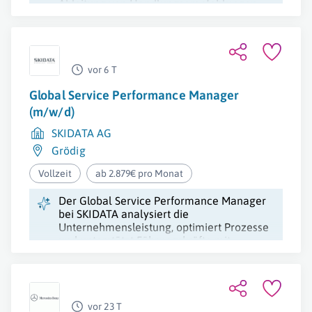
Ableitung von Handlungsempfehlungen
und Entwicklung von Kennzahlen zur
Performanceverbesserung.
vor 6 T
Global Service Performance Manager
(m/w/d)
SKIDATA AG
Grödig
Vollzeit
ab 2.879€ pro Monat
Der Global Service Performance Manager
bei SKIDATA analysiert die
Unternehmensleistung, optimiert Prozesse
und unterstützt Führungskräfte mit
datenbasierten Erkenntnissen zur
Verbesserung der Geschäftsergebnisse.
vor 23 T