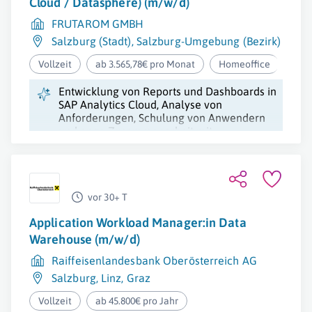
Cloud / Datasphere) (m/w/d)
FRUTAROM GMBH
Salzburg (Stadt)
,
Salzburg-Umgebung (Bezirk)
Vollzeit
ab 3.565,78€ pro Monat
Homeoffice
Entwicklung von Reports und Dashboards in
SAP Analytics Cloud, Analyse von
Anforderungen, Schulung von Anwendern
und enge Zusammenarbeit mit
verschiedenen Stakeholdern.
vor 30+ T
Application Workload Manager:in Data
Warehouse (m/w/d)
Raiffeisenlandesbank Oberösterreich AG
Salzburg
,
Linz
,
Graz
Vollzeit
ab 45.800€ pro Jahr