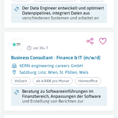
Der Data Engineer entwickelt und optimiert
Datenpipelines, integriert Daten aus
verschiedenen Systemen und arbeitet an
Cloud-Plattformen zur Unterstützung
datengetriebener Lösungen.
vor 30+ T
Business Consultant - Finance & IT (m/w/d)
KERN engineering careers GmbH
Salzburg
,
Linz
,
Wien
,
St. Pölten
,
Wels
Vollzeit
ab 4.000€ pro Monat
Homeoffice
Beratung zu Softwareeinführungen im
Finanzbereich, Anpassungen der Software
und Erstellung von Berichten zur
Unterstützung von Entscheidungen in
großen Unternehmen.