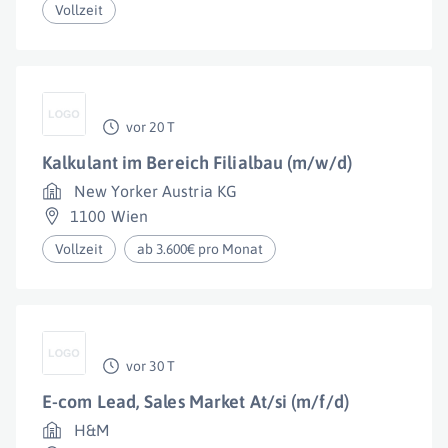
Vollzeit
vor 20 T
Kalkulant im Bereich Filialbau (m/w/d)
New Yorker Austria KG
1100 Wien
Vollzeit
ab 3.600€ pro Monat
vor 30 T
E-com Lead, Sales Market At/si (m/f/d)
H&M