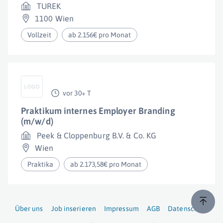
TUREK
1100 Wien
Vollzeit
ab 2.156€ pro Monat
vor 30+ T
Praktikum internes Employer Branding
(m/w/d)
Peek & Cloppenburg B.V. & Co. KG
Wien
Praktika
ab 2.173,58€ pro Monat
Über uns
Job inserieren
Impressum
AGB
Datenschutz