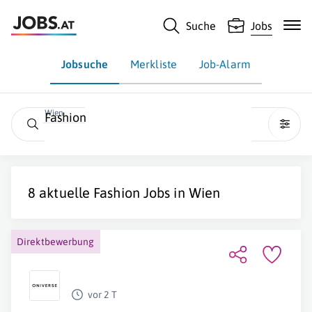
Suche
Jobs
Jobsuche
Merkliste
Job-Alarm
Wien
Fashion
8 aktuelle
Fashion
Jobs in
Wien
Direktbewerbung
vor 2 T