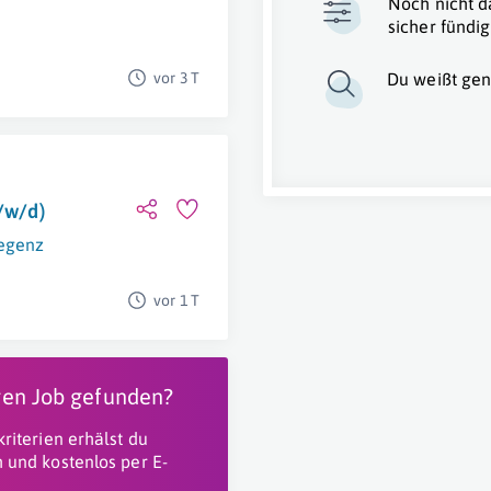
Noch nicht d
sicher fündig
vor 3 T
Du weißt gen
m/w/d)
egenz
vor 1 T
igen Job gefunden?
riterien erhälst du
 und kostenlos per E-