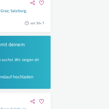
,
Graz
,
Salzburg
,
Innsbruck
,
Eisenstadt
,
Wien
,
Klagenfurt Am Wö
vor 30+ T
 mit deinem
 suchst. Wir zeigen dir
nslauf hochladen