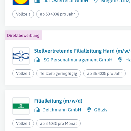
Lidl Österreich GmbH
Bregenz
,
Linz
Vollzeit
ab 50.400€ pro Jahr
Direktbewerbung
Stellvertretende Filialleitung Hard (m/w/
ISG Personalmanagement GmbH
Ha
Vollzeit
Teilzeit/geringfügig
ab 36.400€ pro Jahr
Filialleitung (m/w/d)
Deichmann GmbH
Götzis
Vollzeit
ab 3.603€ pro Monat