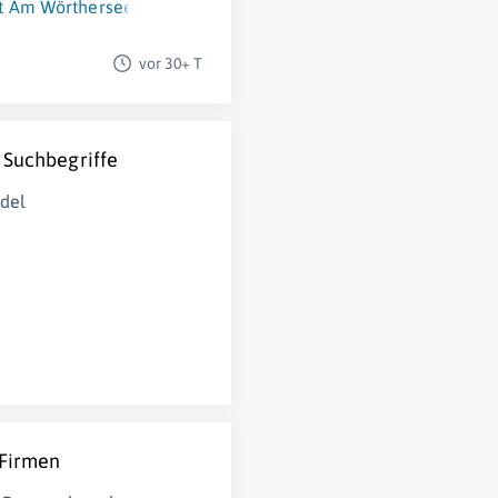
t Am Wörthersee
,
Dornbirn
,
Wien
,
Vöcklabruck
,
Graz
,
Salzburg 
vor 30+ T
 Suchbegriffe
del
 Firmen