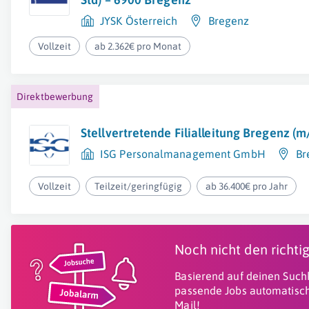
JYSK Österreich
Bregenz
Vollzeit
ab 2.362€ pro Monat
Direktbewerbung
Stellvertretende Filialleitung Bregenz (
ISG Personalmanagement GmbH
Br
Vollzeit
Teilzeit/geringfügig
ab 36.400€ pro Jahr
Noch nicht den richt
Basierend auf deinen Suchk
passende Jobs automatisch
Mail!