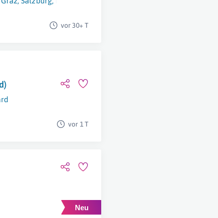
,
Graz
,
Salzburg
,
Innsbruck
,
Eisenstadt
,
Wien
,
Klagenfurt Am Wö
vor 30+ T
d)
rd
vor 1 T