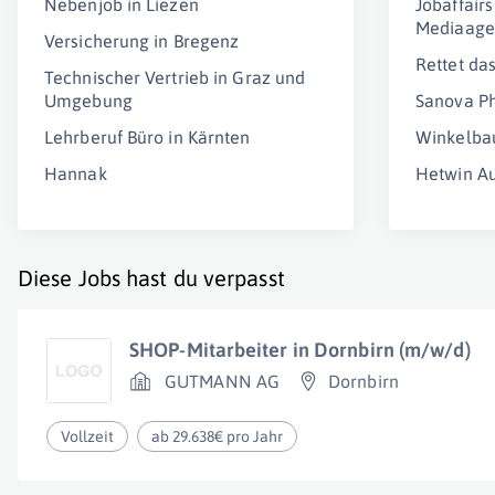
Nebenjob in Liezen
Jobaffair
Mediaage
Versicherung in Bregenz
Rettet das
Technischer Vertrieb in Graz und
Umgebung
Sanova P
Lehrberuf Büro in Kärnten
Winkelba
Hannak
Hetwin A
Diese Jobs hast du verpasst
SHOP-Mitarbeiter in Dornbirn (m/w/d)
GUTMANN AG
Dornbirn
Vollzeit
ab 29.638€ pro Jahr