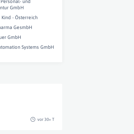
s Personal- und
ntur GmbH
 Kind - Österreich
harma GesmbH
uer GmbH
utomation Systems GmbH
vor 30+ T