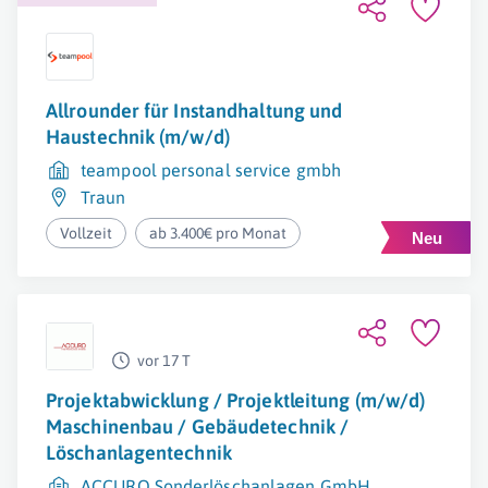
Allrounder für Instandhaltung und
Haustechnik (m/w/d)
teampool personal service gmbh
Traun
Vollzeit
ab 3.400€ pro Monat
vor 17 T
Projektabwicklung / Projektleitung (m/w/d)
Maschinenbau / Gebäudetechnik /
Löschanlagentechnik
ACCURO Sonderlöschanlagen GmbH