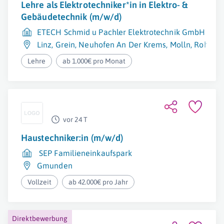
Lehre als Elektrotechniker*in in Elektro- &
Gebäudetechnik (m/w/d)
ETECH Schmid u Pachler Elektrotechnik GmbH & C
Linz
,
Grein
,
Neuhofen An Der Krems
,
Molln
,
Rohrbac
Lehre
ab 1.000€ pro Monat
vor 24 T
Haustechniker:in (m/w/d)
SEP Familieneinkaufspark
Gmunden
Vollzeit
ab 42.000€ pro Jahr
Direktbewerbung