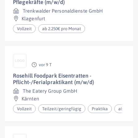
Pflegekräfte (m/w/d)
Trenkwalder Personaldienste GmbH
Klagenfurt
Vollzeit
ab 2.250€ pro Monat
vor 9 T
Rosehill Foodpark Eisentratten -
Pflicht-/Ferialpraktikant (m/w/d)
The Eatery Group GmbH
Kärnten
Vollzeit
Teilzeit/geringfügig
Praktika
ab 2.026€