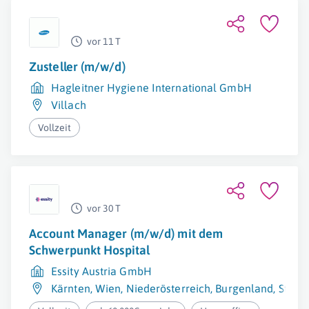
vor 11 T
Zusteller (m/w/d)
Hagleitner Hygiene International GmbH
Villach
Vollzeit
vor 30 T
Account Manager (m/w/d) mit dem
Schwerpunkt Hospital
Essity Austria GmbH
Kärnten
,
Wien
,
Niederösterreich
,
Burgenland
,
Steie