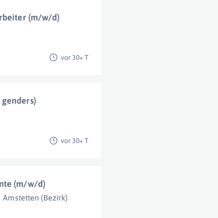
rbeiter (m/w/d)
vor 30+ T
 genders)
vor 30+ T
nte (m/w/d)
Amstetten (Bezirk)