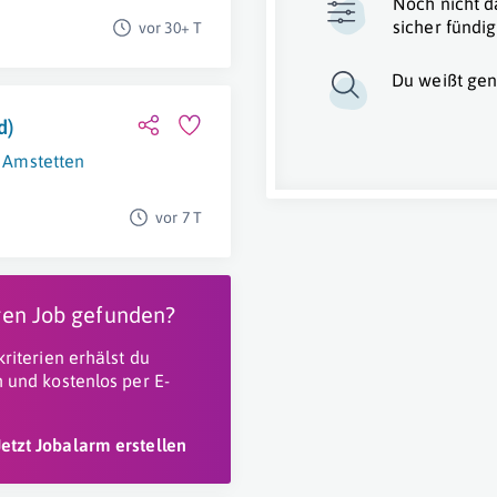
Noch nicht d
sicher fündig
vor 30+ T
Du weißt gen
d)
Amstetten
vor 7 T
igen Job gefunden?
riterien erhälst du
 und kostenlos per E-
Jetzt Jobalarm erstellen