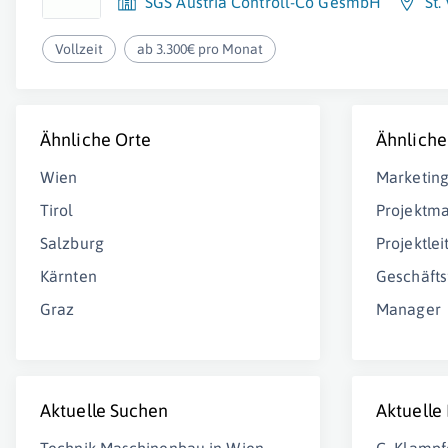
SGS Austria Controll-Co GesmbH
St.
Vollzeit
ab 3.300€ pro Monat
Ähnliche Orte
Ähnliche
Wien
Marketin
Tirol
Projektm
Salzburg
Projektlei
Kärnten
Geschäfts
Graz
Manager
Aktuelle Suchen
Aktuelle