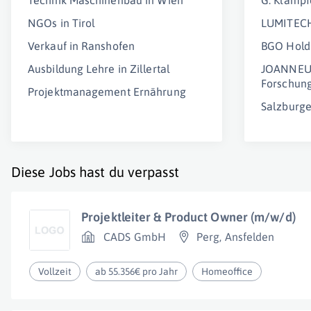
Technik Maschinenbau in Wien
G. Klamp
NGOs in Tirol
LUMITECH
Verkauf in Ranshofen
BGO Hold
Ausbildung Lehre in Zillertal
JOANNEU
Forschun
Projektmanagement Ernährung
Salzburg
Diese Jobs hast du verpasst
Projektleiter & Product Owner (m/w/d)
CADS GmbH
Perg
,
Ansfelden
Vollzeit
ab 55.356€ pro Jahr
Homeoffice