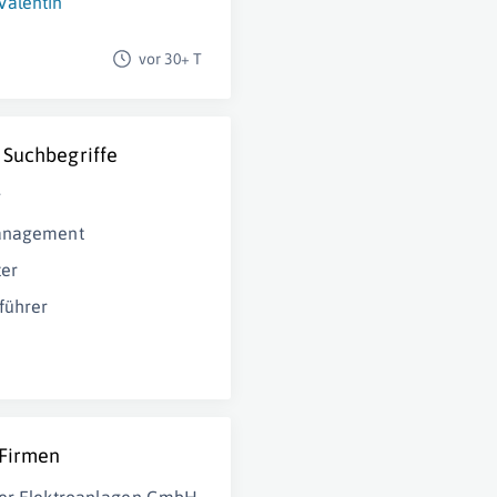
 Valentin
vor 30+ T
 Suchbegriffe
g
anagement
ter
führer
 Firmen