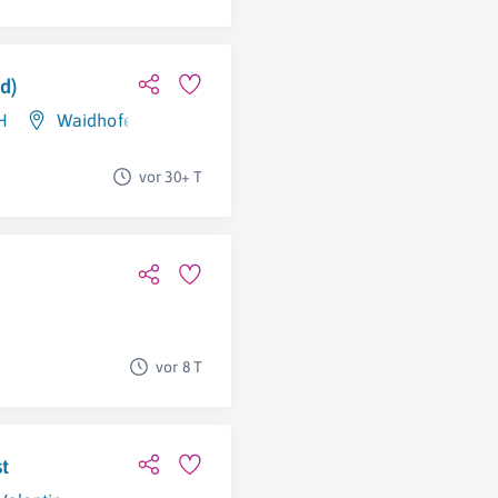
d)
H
Waidhofen An Der Ybbs
vor 30+ T
vor 8 T
t