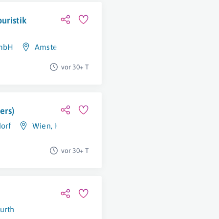
uristik
GmbH
Amstetten
vor 30+ T
ers)
orf
Wien
,
Kröllendorf
vor 30+ T
urth