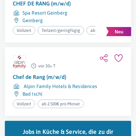
CHEF DE RANG (m/w/d)
Spa Resort Geinberg
Geinberg
Vollzeit
Teilzeit/geringfügig
ab 2.500€ pro Monat
vor 30+ T
Chef de Rang (m/w/d)
Alpin Family Hotels & Residences
Bad Ischl
Vollzeit
ab 2.500€ pro Monat
Jobs in Küche & Service, die zu dir