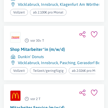
Vöcklabruck
,
Innsbruck
,
Klagenfurt Am Wörthersee
Vollzeit
ab 2.100€ pro Monat
vor 30+ T
Shop Mitarbeiter*in (m/w/d)
Dunkin' Donuts
Vöcklabruck
,
Innsbruck
,
Pasching
,
Gerasdorf Bei Wi
Vollzeit
Teilzeit/geringfügig
ab 2.026€ pro Monat
vor 2 T
Mitarbeiter Service (m/w/d)