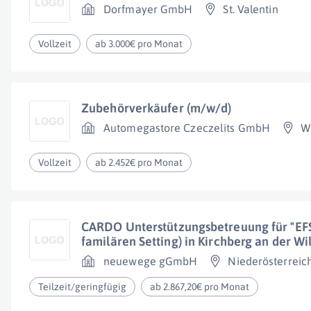
Dorfmayer GmbH
St. Valentin
Vollzeit
ab 3.000€ pro Monat
Zubehörverkäufer (m/w/d)
Automegastore Czeczelits GmbH
W
Vollzeit
ab 2.452€ pro Monat
CARDO Unterstützungsbetreuung für "EFS
familären Setting) in Kirchberg an der Wi
neuewege gGmbH
Niederösterreic
Teilzeit/geringfügig
ab 2.867,20€ pro Monat