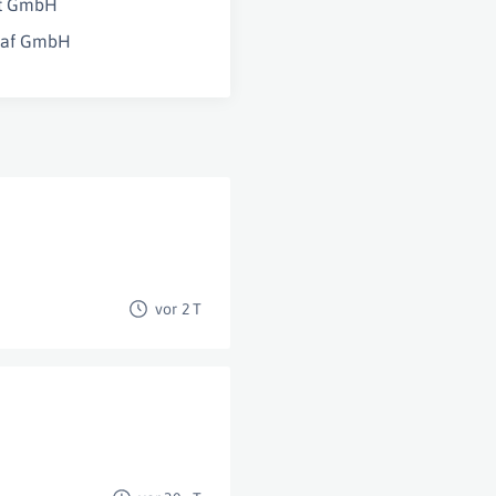
ft GmbH
raf GmbH
vor 2 T