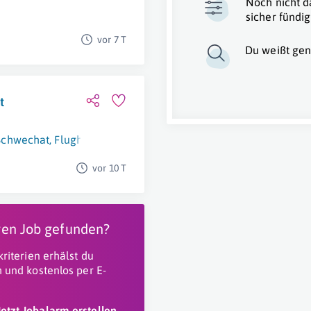
Noch nicht d
sicher fündig
vor 7 T
Du weißt gen
t
Schwechat
,
Flughafen Wien
vor 10 T
igen Job gefunden?
riterien erhälst du
 und kostenlos per E-
Jetzt Jobalarm erstellen