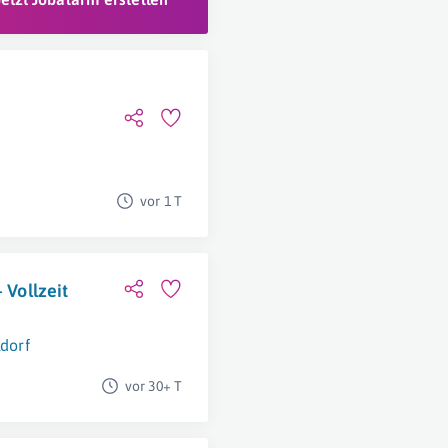
vor 1 T
 Vollzeit
dorf
vor 30+ T