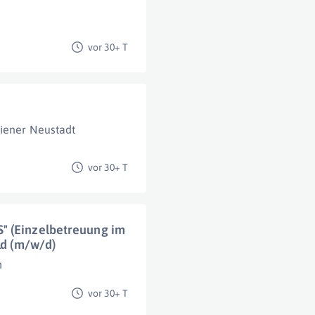
vor 30+ T
iener Neustadt
vor 30+ T
" (Einzelbetreuung im
ld (m/w/d)
h
vor 30+ T