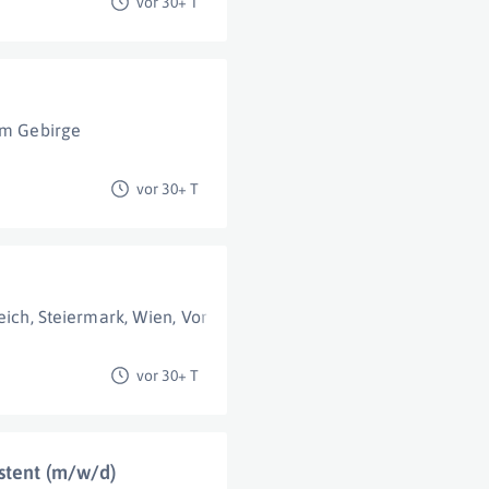
vor 30+ T
m Gebirge
vor 30+ T
eich
,
Steiermark
,
Wien
,
Voralberg
,
Kärnten
,
Burgenland
,
Tirol
,
vor 30+ T
stent (m/w/d)