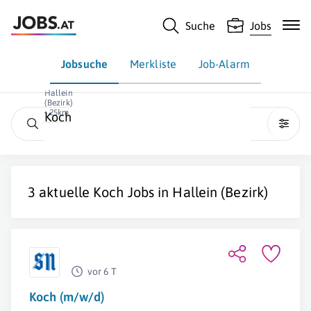
Suche
Jobs
Jobsuche
Merkliste
Job-Alarm
Hallein
(Bezirk)
• 25km
Koch
3 aktuelle
Koch
Jobs in
Hallein (Bezirk)
vor 6 T
Koch (m/w/d)