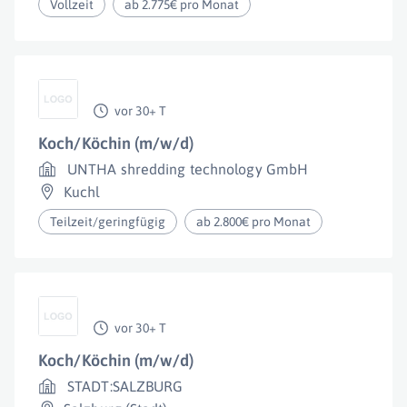
Vollzeit
ab 2.775€ pro Monat
vor 30+ T
Koch/Köchin (m/w/d)
UNTHA shredding technology GmbH
Kuchl
Teilzeit/geringfügig
ab 2.800€ pro Monat
vor 30+ T
Koch/Köchin (m/w/d)
STADT:SALZBURG