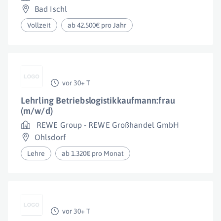
Bad Ischl
Vollzeit
ab 42.500€ pro Jahr
vor 30+ T
Lehrling Betriebslogistikkaufmann:frau
(m/w/d)
REWE Group - REWE Großhandel GmbH
Ohlsdorf
Lehre
ab 1.320€ pro Monat
vor 30+ T