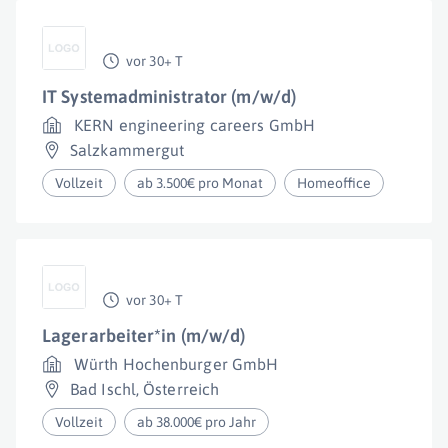
vor 30+ T
IT Systemadministrator (m/w/d)
KERN engineering careers GmbH
Salzkammergut
Vollzeit
ab 3.500€ pro Monat
Homeoffice
vor 30+ T
Lagerarbeiter*in (m/w/d)
Würth Hochenburger GmbH
Bad Ischl
,
Österreich
Vollzeit
ab 38.000€ pro Jahr