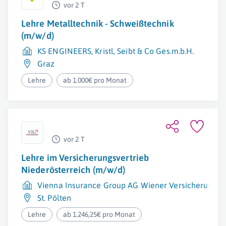
vor 2 T
Lehre Metalltechnik - Schweißtechnik
(m/w/d)
KS ENGINEERS, Kristl, Seibt & Co Ges.m.b.H.
Graz
Lehre
ab 1.000€ pro Monat
vor 2 T
Lehre im Versicherungsvertrieb
Niederösterreich (m/w/d)
Vienna Insurance Group AG Wiener Versicherung 
St. Pölten
Lehre
ab 1.246,25€ pro Monat