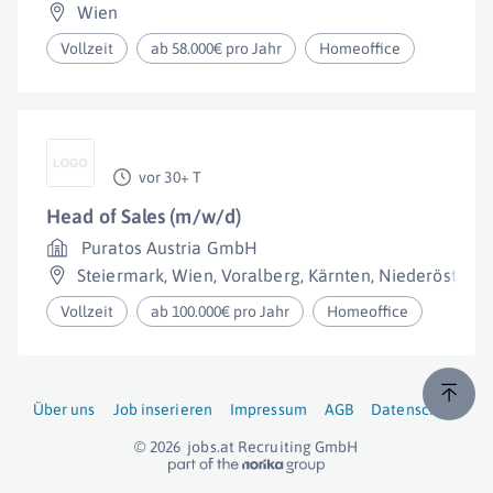
Wien
Vollzeit
ab 58.000€ pro Jahr
Homeoffice
vor 30+ T
Head of Sales (m/w/d)
Puratos Austria GmbH
Steiermark
,
Wien
,
Voralberg
,
Kärnten
,
Niederösterre
Vollzeit
ab 100.000€ pro Jahr
Homeoffice
Über uns
Job inserieren
Impressum
AGB
Datenschutz
© 2026
jobs.at
Recruiting GmbH