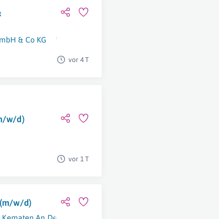
&
GmbH & Co KG
Linz
,
Grein
,
Neuhofen An Der Krems
,
Molln
vor 4 T
m/w/d)
vor 1 T
 (m/w/d)
Kematen An Der Ybbs