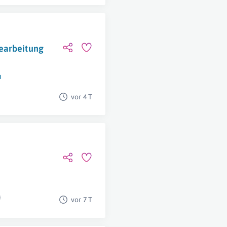
earbeitung
n
vor 4 T
vor 7 T