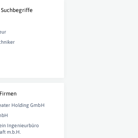
 Suchbegriffe
eur
chniker
 Firmen
eater Holding GmbH
mbH
in Ingenieurbüro
aft m.b.H.