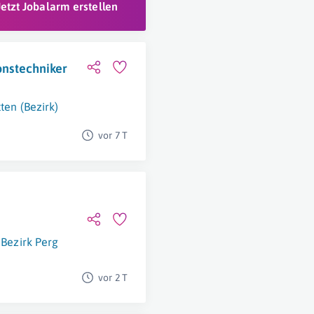
Jetzt Jobalarm erstellen
ionstechniker
ten (Bezirk)
vor 7 T
Bezirk Perg
vor 2 T