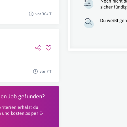
Noch nicht d
sicher fündig
vor 30+ T
Du weißt gen
vor 7 T
igen Job gefunden?
riterien erhälst du
 und kostenlos per E-