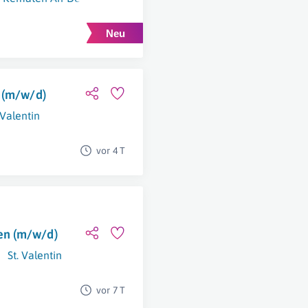
 (m/w/d)
 Valentin
vor 4 T
en (m/w/d)
St. Valentin
vor 7 T