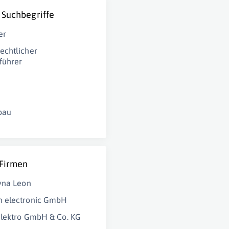
 Suchbegriffe
er
echtlicher
führer
bau
 Firmen
yna Leon
 electronic GmbH
lektro GmbH & Co. KG