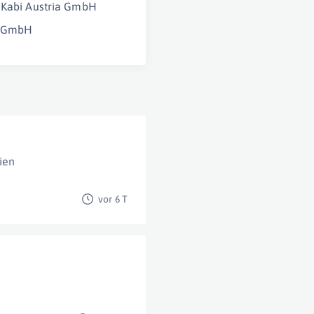
 Kabi Austria GmbH
k GmbH
ien
vor 6 T