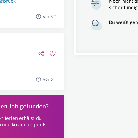
nsbruck
Noch nicht d
sicher fündig
vor 3 T
Du weißt gen
vor 6 T
igen Job gefunden?
riterien erhälst du
 und kostenlos per E-