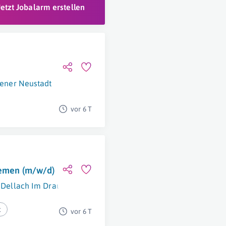
Jetzt Jobalarm erstellen
ener Neustadt
vor 6 T
temen (m/w/d)
Dellach Im Drautal
t
vor 6 T