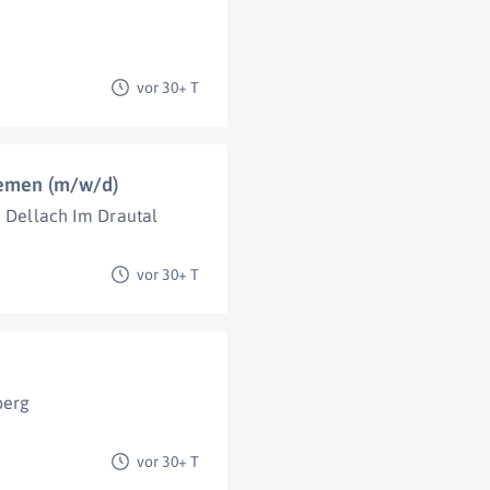
vor 30+ T
temen (m/w/d)
Dellach Im Drautal
vor 30+ T
berg
vor 30+ T