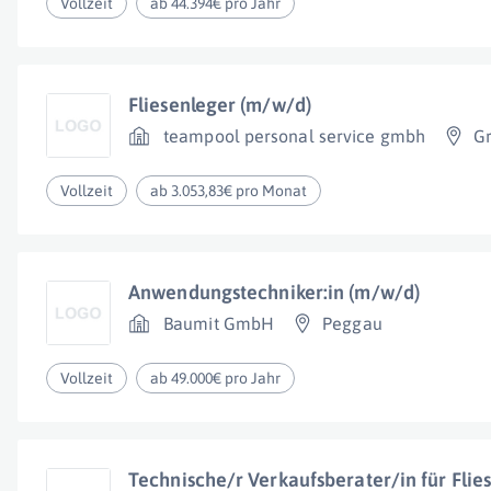
Vollzeit
ab 44.394€ pro Jahr
Fliesenleger (m/w/d)
teampool personal service gmbh
G
Vollzeit
ab 3.053,83€ pro Monat
Anwendungstechniker:in (m/w/d)
Baumit GmbH
Peggau
Vollzeit
ab 49.000€ pro Jahr
Technische/r Verkaufsberater/in für Fli