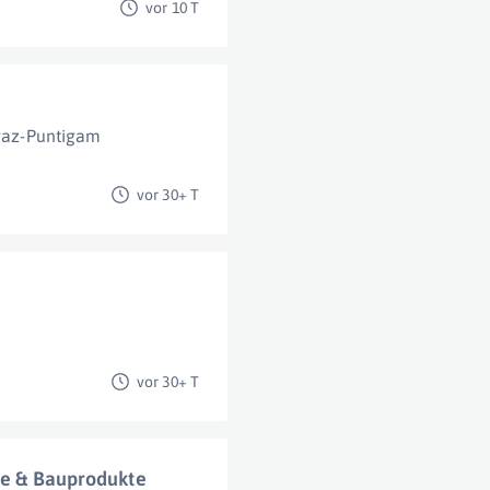
vor 10 T
raz-Puntigam
vor 30+ T
vor 30+ T
ese & Bauprodukte