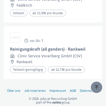
Feldkirch
Vollzeit
ab 13,30€ pro Stunde
vor 30+ T
Reinigungskraft (all genders) - Rankweil
Clinic Service Vorarlberg GmbH (CSV)
Rankweil
Teilzeit/geringfügig
ab 12,73€ pro Stunde
Über uns
Job inserieren
Impressum
AGB
Datenschutz
© 2026
jobs.at
Recruiting GmbH