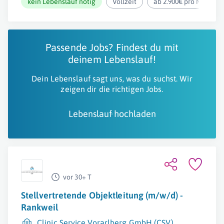
kein Lebenslauf nötig
Vollzeit
ab 2.900€ pro Monat
Passende Jobs? Findest du mit
deinem Lebenslauf!
Dein Lebenslauf sagt uns, was du suchst. Wir
zeigen dir die richtigen Jobs.
Lebenslauf hochladen
vor 30+ T
Stellvertretende Objektleitung (m/w/d) -
Rankweil
Clinic Service Vorarlberg GmbH (CSV)