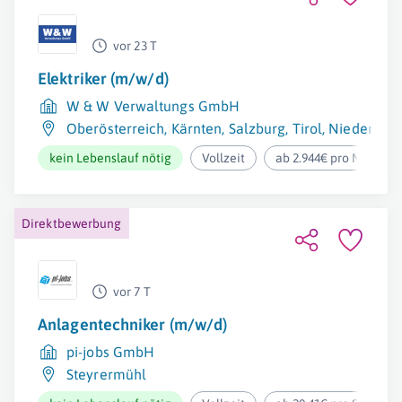
vor 23 T
Elektriker (m/w/d)
W & W Verwaltungs GmbH
Oberösterreich
,
Kärnten
,
Salzburg
,
Tirol
,
Niederöste
kein Lebenslauf nötig
Vollzeit
ab 2.944€ pro Monat
Direktbewerbung
vor 7 T
Anlagentechniker (m/w/d)
pi-jobs GmbH
Steyrermühl