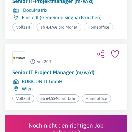
Senior IT-Projektmanager (m/w/d)
DocuMatrix
Einsiedl (Gemeinde Sieghartskirchen)
Vollzeit
ab 4.476€ pro Monat
Homeoffice
vor 20 T
Senior IT Project Manager (m/w/d)
RUBICON IT GmbH
Wien
Vollzeit
ab 64.554€ pro Jahr
Homeoffice
Noch nicht den richtigen Job