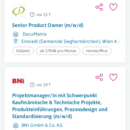
vor 15 T
Senior Product Owner (m/w/d)
DocuMatrix
Einsiedl (Gemeinde Sieghartskirchen)
,
Wien 4. Bezi
Vollzeit
ab 3.954€ pro Monat
Homeoffice
vor 20 T
Projektmanager/in mit Schwerpunkt
Kaufmännische & Technische Projekte,
Produkteinführungen, Prozessdesign und
Standardisierung (m/w/d)
BNI GmbH & Co. KG