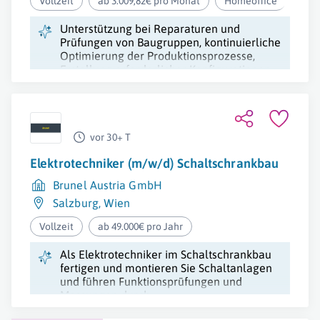
Vollzeit
ab 3.009,82€ pro Monat
Homeoffice
Unterstützung bei Reparaturen und
Prüfungen von Baugruppen, kontinuierliche
Optimierung der Produktionsprozesse,
Erstellung erforderlicher Konfigurationen
und Umsetzung automatisierter
Prüfabläufe.
vor 30+ T
Elektrotechniker (m/w/d) Schaltschrankbau
Brunel Austria GmbH
Salzburg
,
Wien
Vollzeit
ab 49.000€ pro Jahr
Als Elektrotechniker im Schaltschrankbau
fertigen und montieren Sie Schaltanlagen
und führen Funktionsprüfungen und
Messungen durch.