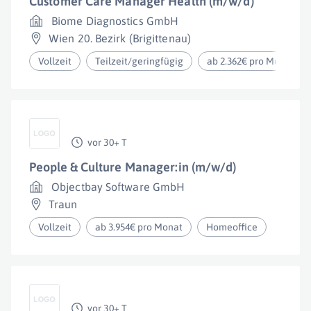
Customer Care Manager Health (m/w/d)
Biome Diagnostics GmbH
Wien 20. Bezirk (Brigittenau)
Vollzeit
Teilzeit/geringfügig
ab 2.362€ pro Monat
vor 30+ T
People & Culture Manager:in (m/w/d)
Objectbay Software GmbH
Traun
Vollzeit
ab 3.954€ pro Monat
Homeoffice
vor 30+ T