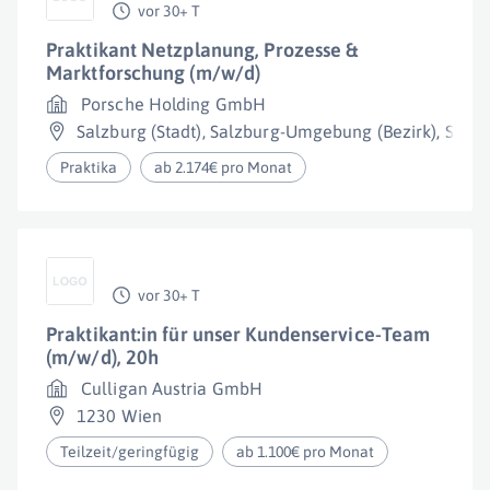
vor 30+ T
Praktikant Netzplanung, Prozesse &
Marktforschung (m/w/d)
Porsche Holding GmbH
Salzburg (Stadt)
,
Salzburg-Umgebung (Bezirk)
,
Salzb
Praktika
ab 2.174€ pro Monat
vor 30+ T
Praktikant:in für unser Kundenservice-Team
(m/w/d), 20h
Culligan Austria GmbH
1230 Wien
Teilzeit/geringfügig
ab 1.100€ pro Monat