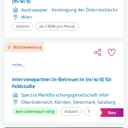
(m/w/d)
Austropapier - Vereinigung der Österreichischen Pa
Wien
Vollzeit
ab 2.900€ pro Monat
Blitzbewerbung
Interviewpartner:in-Betreuer:in (m/w/d) für
Feldstudie
Spectra Marktforschungsgesellschaft mbH
Oberösterreich
,
Kärnten
,
Steiermark
,
Salzburg
,
Tirol
kein Lebenslauf nötig
Vollzeit
Teilzeit/geringfügig