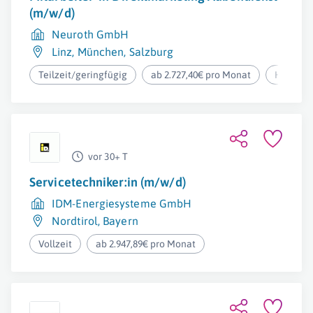
(m/w/d)
Neuroth GmbH
Linz
,
München
,
Salzburg
Teilzeit/geringfügig
ab 2.727,40€ pro Monat
Homeoff
vor 30+ T
Servicetechniker:in (m/w/d)
IDM-Energiesysteme GmbH
Nordtirol
,
Bayern
Vollzeit
ab 2.947,89€ pro Monat