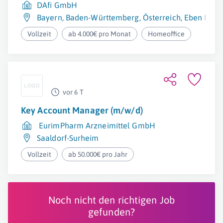
DAfi GmbH
Bayern
,
Baden-Württemberg
,
Österreich
,
Eben Im P
Vollzeit
ab 4.000€ pro Monat
Homeoffice
vor 6 T
Key Account Manager (m/w/d)
EurimPharm Arzneimittel GmbH
Saaldorf-Surheim
Vollzeit
ab 50.000€ pro Jahr
Noch nicht den richtigen Job
gefunden?