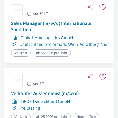
vor 30+ T
Sales Manager (m/w/d) Internationale
Spedition
Global Mind logistics GmbH
Deutschland
,
Steiermark
,
Wien
,
Voralberg
,
Niederös
Vollzeit
ab 55.000€ pro Jahr
vor 2 T
Verkäufer Aussendienst (m/w/d)
TiPOS Deutschland GmbH
Freilassing
Vollzeit
ab 25.000€ pro Jahr
Homeoffice