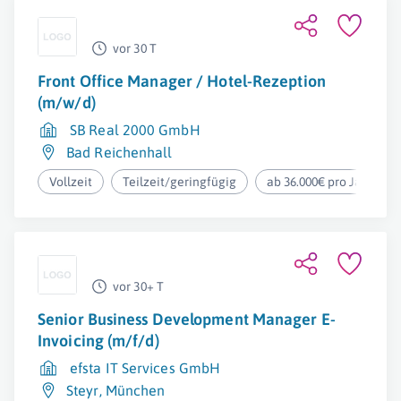
vor 30 T
Front Office Manager / Hotel-Rezeption
(m/w/d)
SB Real 2000 GmbH
Bad Reichenhall
Vollzeit
Teilzeit/geringfügig
ab 36.000€ pro Jahr
vor 30+ T
Senior Business Development Manager E-
Invoicing (m/f/d)
efsta IT Services GmbH
Steyr
,
München