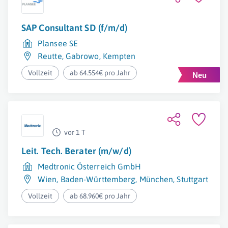
SAP Consultant SD (f/m/d)
Plansee SE
Reutte
,
Gabrowo
,
Kempten
Vollzeit
ab 64.554€ pro Jahr
vor 1 T
Leit. Tech. Berater (m/w/d)
Medtronic Österreich GmbH
Wien
,
Baden-Württemberg
,
München
,
Stuttgart
Vollzeit
ab 68.960€ pro Jahr